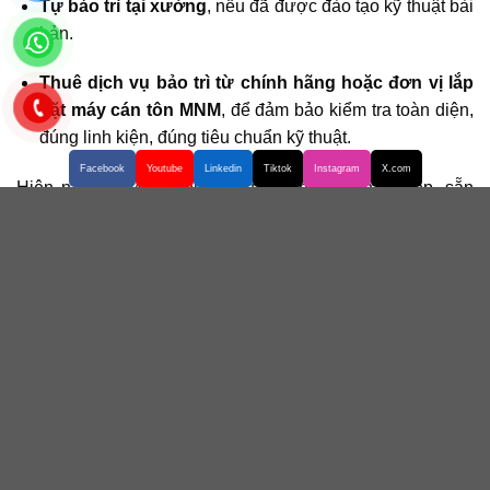
Tự bảo trì tại xưởng
, nếu đã được đào tạo kỹ thuật bài
bản.
Thuê dịch vụ bảo trì từ chính hãng hoặc đơn vị lắp
đặt máy cán tôn MNM
, để đảm bảo kiểm tra toàn diện,
đúng linh kiện, đúng tiêu chuẩn kỹ thuật.
Facebook
Youtube
Linkedin
Tiktok
Instagram
X.com
Hiện nay, MNM có đội kỹ thuật viên chuyên nghiệp, sẵn
sàng hỗ trợ bảo trì tận nơi định kỳ cho khách hàng trên
toàn quốc, giúp bạn yên tâm vận hành mà không cần phải
lo lắng về rủi ro kỹ thuật.
Việc
bảo trì máy cán tôn định kỳ
không chỉ là khuyến cáo
kỹ thuật, mà nên trở thành một phần bắt buộc trong quy
trình quản lý sản xuất của bất kỳ cơ sở gia công tôn nào.
Với một lịch bảo trì rõ ràng, nghiêm túc và được thực hiện
đúng cách, bạn sẽ giảm thiểu tối đa chi phí sửa chữa,
tránh gián đoạn sản xuất, và hơn hết là duy trì
máy cán
tôn MNM
hoạt động bền bỉ – hiệu quả – sinh lời đều đặn