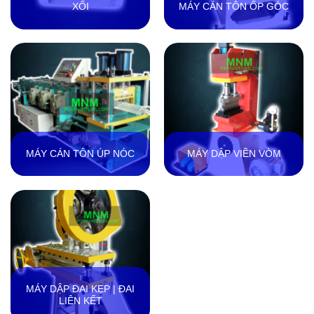
XỐI
MÁY CÁN TÔN ỐP GÓC
MÁY CÁN TÔN ÚP NÓC
MÁY DẬP VIỀN VÒM
MÁY DẬP ĐAI KẸP | ĐAI
LIÊN KẾT