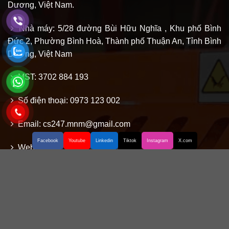
Dương, Việt Nam.
Nhà máy: 5/28 đường Bùi Hữu Nghĩa , Khu phố Bình
Đức 2, Phường Bình Hoà, Thành phố Thuận An, Tỉnh Bình
Dương, Việt Nam
MST: 3702 884 193
Số điện thoại: 0973 123 002
Email: cs247.mnm@gmail.com
Facebook
Youtube
Linkedin
Tiktok
Instagram
X.com
Website:
www.mnmvietnam.com
SITEMAP
Về chúng tôi