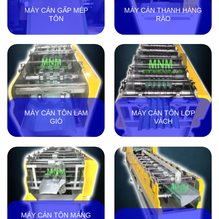
MÁY CÁN GẤP MÉP
MÁY CÁN THANH HÀNG
TÔN
RÀO
MÁY CÁN TÔN LAM
MÁY CÁN TÔN LỢP
GIÓ
VÁCH
MÁY CÁN TÔN MÁNG