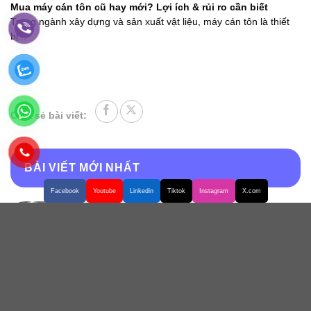
Mua máy cán tôn cũ hay mới? Lợi ích & rủi ro cần biết
Trong ngành xây dựng và sản xuất vật liệu, máy cán tôn là thiết
bị...
Chia sẻ bài viết:
BÀI VIẾT MỚI NHẤT
Facebook
Youtube
Linkedin
Tiktok
Instagram
X.com
Cách mở rộng thị trường kinh doanh máy
cán tôn hiệu quả
ở
Chức năng bình luận bị tắt
Cách
mở
rộng
Kinh nghiệm mở xưởng sản xuất tôn –
thị
Những điều cần biết
trường
ở
Chức năng bình luận bị tắt
kinh