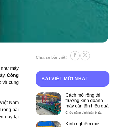
Chia sẻ bài viết:
i như máy
này,
Công
BÀI VIẾT MỚI NHẤT
ạo và cung
Cách mở rộng thị
trường kinh doanh
 Việt Nam
máy cán tôn hiệu quả
Trong bài
ở
Chức năng bình luận bị tắt
n nay tại
Cách
mở
Kinh nghiệm mở
rộng