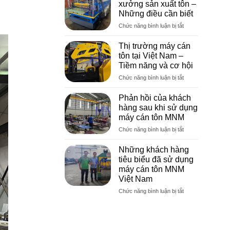
xưởng sản xuất tôn –
thị
Những điều cần biết
trường
ở
Chức năng bình luận bị tắt
kinh
Kinh
doanh
nghiệm
máy
Thị trường máy cán
mở
cán
tôn tại Việt Nam –
xưởng
tôn
Tiềm năng và cơ hội
sản
hiệu
ở
Chức năng bình luận bị tắt
xuất
quả
Thị
tôn
trường
–
Phản hồi của khách
máy
Những
hàng sau khi sử dụng
cán
điều
máy cán tôn MNM
tôn
cần
ở
Chức năng bình luận bị tắt
tại
biết
Phản
Việt
hồi
Nam
Những khách hàng
của
–
tiêu biểu đã sử dụng
khách
Tiềm
máy cán tôn MNM
hàng
năng
Việt Nam
sau
và
khi
cơ
ở
Chức năng bình luận bị tắt
sử
hội
Những
dụng
khách
máy
hàng
cán
tiêu