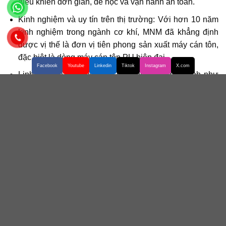
điều khiển đơn giản, dễ học và vận hành an toàn.
Kinh nghiệm và uy tín trên thị trường: Với hơn 10 năm
kinh nghiệm trong ngành cơ khí, MNM đã khẳng định
được vị thế là đơn vị tiên phong sản xuất máy cán tôn,
đặc biệt là dòng máy cán tôn PU hiện đại.
Facebook
Youtube
Linkedin
Tiktok
Instagram
X.com
Linh kiện chất lượng cao: Toàn bộ linh kiện chính như
motor, biến tần, cảm biến,… đều được nhập khẩu từ
Nhật Bản, Hàn Quốc và Châu Âu, đảm bảo độ bền vượt
trội.
Tùy chỉnh theo yêu cầu: MNM nhận thiết kế – gia công
máy cán tôn PU theo yêu cầu riêng của từng khách
hàng, từ kiểu sóng đến kích thước tôn và năng suất đầu
ra.
Dịch vụ hậu mãi chu đáo: Chế độ bảo hành lâu dài, hỗ
trợ kỹ thuật, hỗ trợ thay thế linh kiện ,.. là những yếu tố
giúp nhiều khách hàng chọn máy cán tôn PU từ MNM.