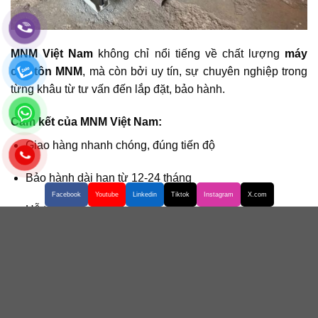
MNM Việt Nam
không chỉ nổi tiếng về chất lượng
máy
cán tôn MNM
, mà còn bởi uy tín, sự chuyên nghiệp trong
từng khâu từ tư vấn đến lắp đặt, bảo hành.
Cam kết của MNM Việt Nam:
Giao hàng nhanh chóng, đúng tiến độ
Bảo hành dài hạn từ 12-24 tháng
Facebook
Youtube
Linkedin
Tiktok
Instagram
X.com
Hỗ trợ kỹ thuật 24/7
Giá thành cạnh tranh, nhiều ưu đãi hấp dẫn
MNM Việt Nam
luôn mong muốn đồng hành cùng khách
hàng trên chặng đường phát triển bền vững, nâng cao
hiệu quả sản xuất với những giải pháp máy móc tối ưu